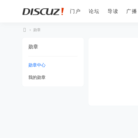
门户
论坛
导读
广播
›
勋章
Di
勋章
sc
uz
勋章中心
!
我的勋章