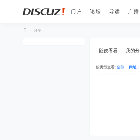
门户
论坛
导读
广播
›
分享
Di
sc
随便看看
我的分
uz
!
按类型查看:
全部
|
网址
|