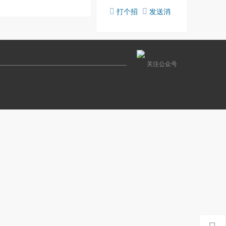
友
言
打个招
发送消
呼
息
关注公众号